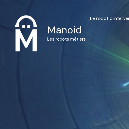
Aller
au
Le robot d’interv
contenu
Manoid
Les robots métiers