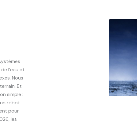
 systèmes
de l’eau et
exes. Nous
errain. Et
on simple :
 un robot
ment pour
026, les