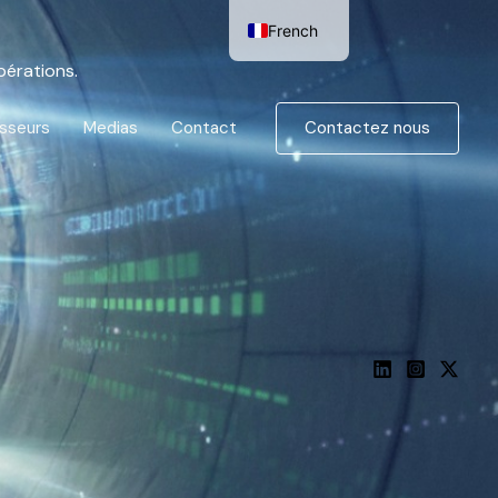
French
English
pérations.
Contactez nous
isseurs
Medias
Contact