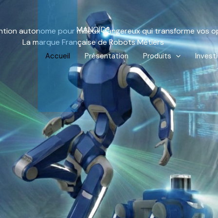
MANOÏD®
ention autonome pour milieux dangereux qui transforme vos o
La marque Française de Robots Métiers
Accueil
Présentation
Produits
Invest