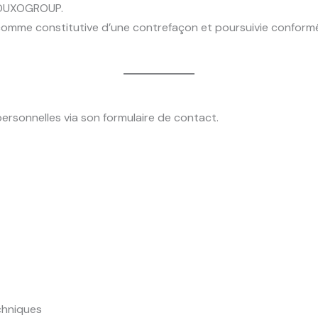
e DUXOGROUP.
comme constitutive d’une contrefaçon et poursuivie conform
ersonnelles via son formulaire de contact.
chniques