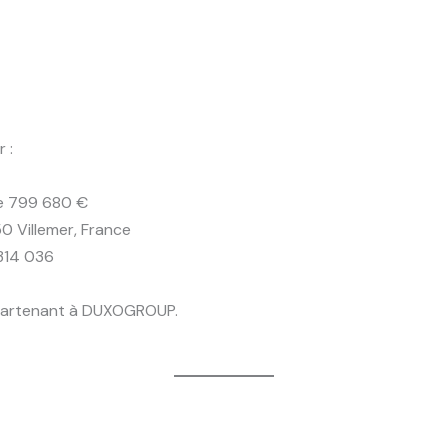
 :
de 799 680 €
50 Villemer, France
314 036
artenant à DUXOGROUP.